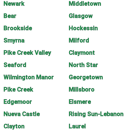
Newark
Middletown
Bear
Glasgow
Brookside
Hockessin
Smyrna
Milford
Pike Creek Valley
Claymont
Seaford
North Star
Wilmington Manor
Georgetown
Pike Creek
Millsboro
Edgemoor
Elsmere
Nueva Castle
Rising Sun-Lebanon
Clayton
Laurel