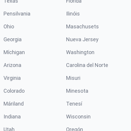
Texas
Florida
Pensilvania
Ilinóis
Ohio
Masachusets
Georgia
Nueva Jersey
Míchigan
Washington
Arizona
Carolina del Norte
Virginia
Misuri
Colorado
Minesota
Máriland
Tenesí
Indiana
Wisconsin
Utah
Oregón